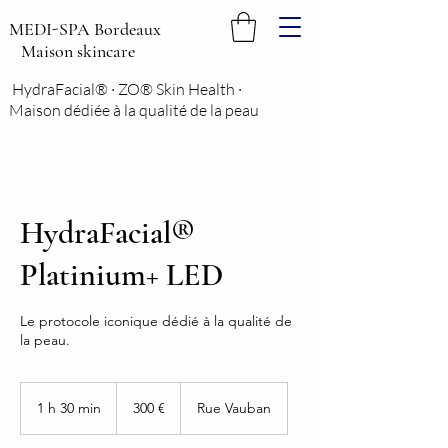
MEDI-SPA Bordeaux
Maison skincare
HydraFacial® · ZO® Skin Health ·
Maison dédiée à la qualité de la peau
HydraFacial®
Platinium+ LED ​
Le protocole iconique dédié à la qualité de
la peau.
300
euros
1 h 30 min
1
300 €
Rue Vauban
3
0