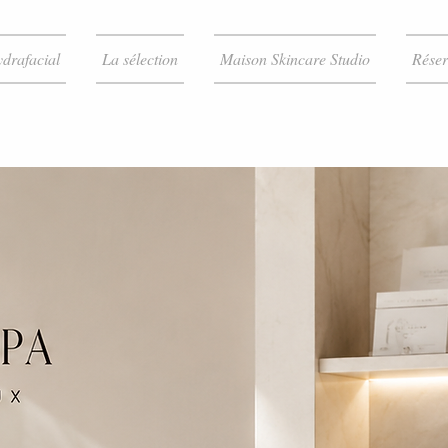
drafacial
La sélection
Maison Skincare Studio
Réser