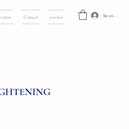
Se connecter
vation
Contact
journal
IGHTENING