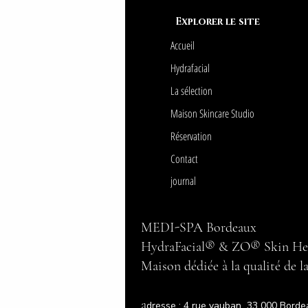
Explorer le site
Accueil
Hydrafacial
La sélection
Maison Skincare Studio
Réservation
Contact
journal
MEDI-SPA Bordeaux
HydraFacial® & ZO® Skin He
Maison dédiée à la qualité de l
a
dresse : 4 rue vauban 33 000 Borde