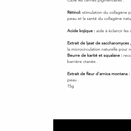
Cible les cernes pigmentaires .
Rétinol:
stimulation du collagène po
peau et la santé du collagène natu
Acide kojique :
aide à éclaircir le
Extrait de lysat de saccharomyces 
la microcirculation naturelle pour
Beurre de karité et squalane :
reco
barrière ctanée .
Extrait de fleur d'arnica montana :
peau .
15g