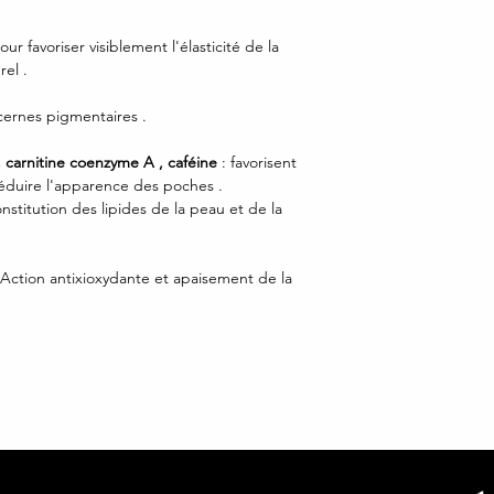
ur favoriser visiblement l'élasticité de la
rel .
s cernes pigmentaires .
, carnitine coenzyme A , caféine
: favorisent
 réduire l'apparence des poches .
nstitution des lipides de la peau et de la
Action antixioxydante et apaisement de la