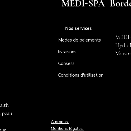
MEDI-SPA Bord
Nos services
MEDI-
Modes de paiements
HydraF
livraisons
Maison 
Conseils
Conditions d'utilisation
alth
a peau
A propos
Mentions légales
aux