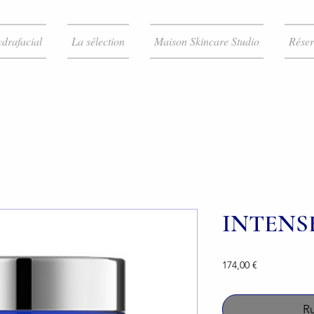
drafacial
La sélection
Maison Skincare Studio
Réser
INTENS
Prix
174,00 €
Ru