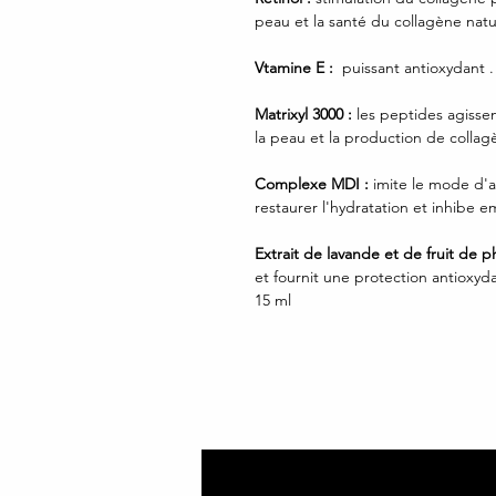
peau et la santé du collagène natur
Vtamine E :
puissant antioxydant .
Matrixyl 3000 :
les peptides agissen
la peau et la production de collag
Complexe MDI :
imite le mode d'
restaurer l'hydratation et inhibe
Extrait de lavande et de fruit de p
et fournit une protection antioxy
15 ml