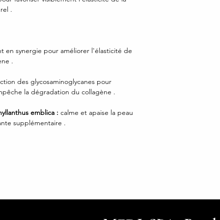
el .
t en synergie pour améliorer l'élasticité de
ène .
action des glycosaminoglycanes pour
 empêche la dégradation du collagène .
hyllanthus emblica :
calme et apaise la peau
dante supplémentaire .