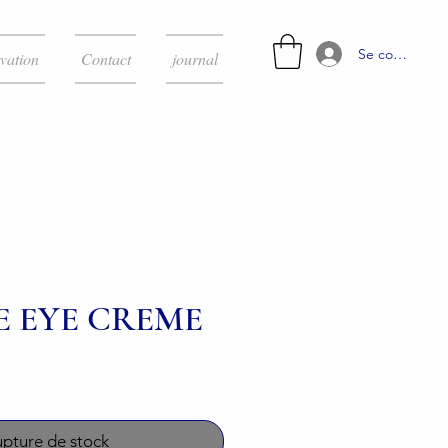
Se connecter
vation
Contact
journal
E EYE CREME
pture de stock