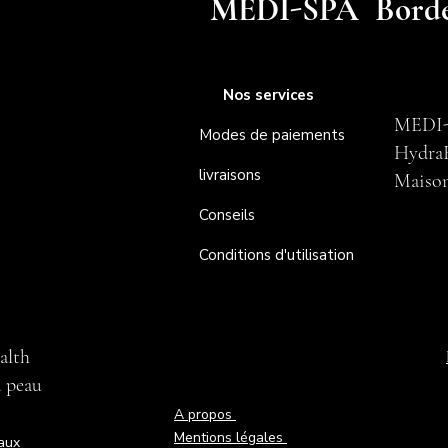
MEDI-SPA Bord
Nos services
MEDI-
Modes de paiements
HydraF
livraisons
Maison 
Conseils
Conditions d'utilisation
alth
a peau
A propos
Mentions légales
aux