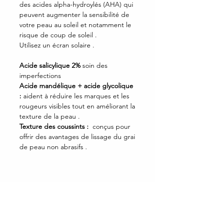
des acides alpha-hydroylés (AHA) qui
peuvent augmenter la sensibilité de
votre peau au soleil et notamment le
risque de coup de soleil .
Utilisez un écran solaire .
Acide salicylique 2%
soin des
imperfections
Acide mandélique + acide glycolique
:
aident à réduire les marques et les
rougeurs visibles tout en améliorant la
texture de la peau .
Texture des coussints :
conçus pour
offrir des avantages de lissage du grai
de peau non abrasifs .
A propos
Mentions légales
Explorer le site
Politique de confidentialité
C
onditions générales de vente